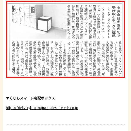
▼くじらスマート宅配ボックス
https://deliverybox.kujira-realestatetech.co.jp